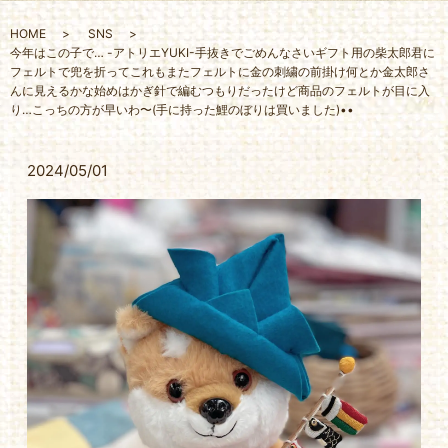
HOME
SNS
今年はこの子で… -アトリエYUKI-手抜きでごめんなさいギフト用の柴太郎君に
フェルトで兜を折ってこれもまたフェルトに金の刺繍の前掛け何とか金太郎さ
んに見えるかな始めはかぎ針で編むつもりだったけど商品のフェルトが目に入
り…こっちの方が早いわ〜(手に持った鯉のぼりは買いました)••
2024/05/01