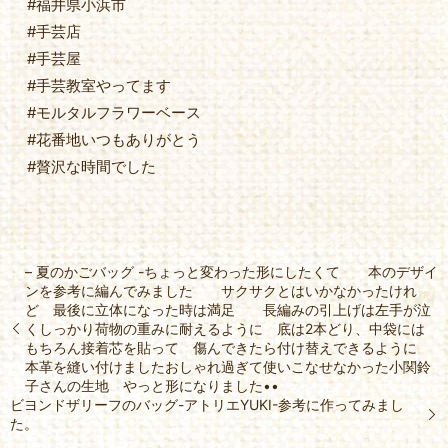
#福井県小浜市
#手芸店
#手芸屋
#手芸教室やってます
#モルタルフラワーベース
#花番地いつもありがとう️
#贅沢な時間でした
– 夏のかごバッグ -ちょっと変わった形にしたくて 本のデザイ
ンを参考に編んでみました サクサクとはいかなかったけれ
ど 最後に立体になった時は満足 長編みの引上げは左手が泣
くしっかり荷物の重みに耐えるように 底は2本どり、中袋には
もちろん接着芯を貼って 傷んできたら付け替えできるように
本革を縫い付けましたおしゃれ過ぎて使いこなせなかった小関鈴
子さんの生地 やっと形になりました••
ビヨンドザリーフのバッグ-アトリエYUKI-参考に作ってみまし
た。