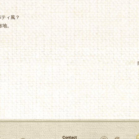
バティ風？
布地。
Contact